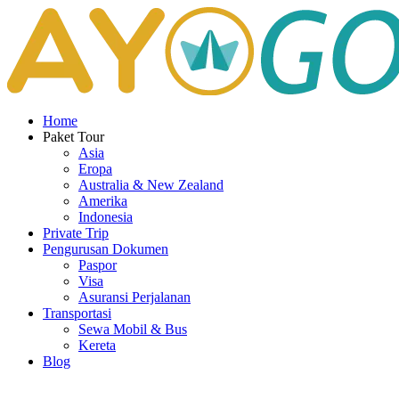
Home
Paket Tour
Asia
Eropa
Australia & New Zealand
Amerika
Indonesia
Private Trip
Pengurusan Dokumen
Paspor
Visa
Asuransi Perjalanan
Transportasi
Sewa Mobil & Bus
Kereta
Blog