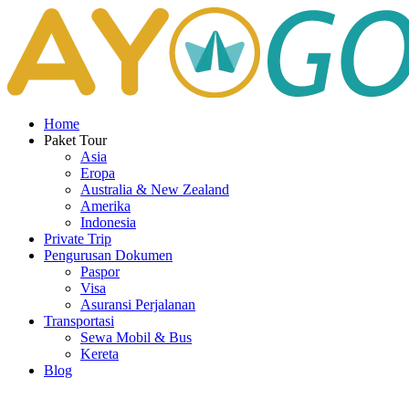
Home
Paket Tour
Asia
Eropa
Australia & New Zealand
Amerika
Indonesia
Private Trip
Pengurusan Dokumen
Paspor
Visa
Asuransi Perjalanan
Transportasi
Sewa Mobil & Bus
Kereta
Blog