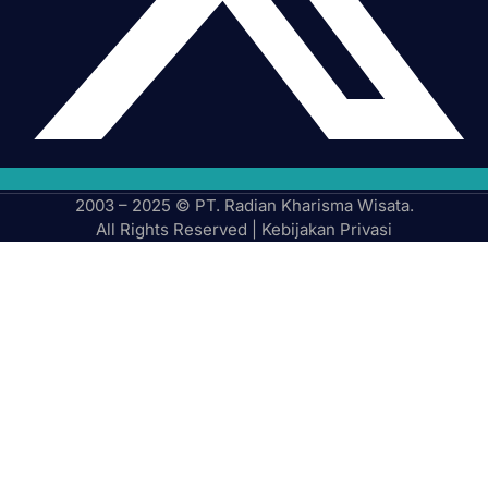
2003 – 2025 © PT. Radian Kharisma Wisata.
All Rights Reserved |
Kebijakan Privasi
Langganan Buletin Kami
Dapatkan info terbaru & promo spesial langsung ke email
kamu!