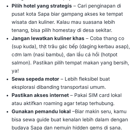
Pilih hotel yang strategis
– Cari penginapan di
pusat kota Sapa biar gampang akses ke tempat
wisata dan kuliner. Kalau mau suasana lebih
tenang, bisa pilih homestay di desa sekitar.
Jangan lewatkan kuliner khas
– Coba thang co
(sup kuda), thịt trâu gác bếp (daging kerbau asap),
cơm lam (nasi bambu), dan lẩu cá hồi (hotpot
salmon). Pastikan pilih tempat makan yang bersih,
ya!
Sewa sepeda motor
– Lebih fleksibel buat
eksplorasi dibanding transportasi umum.
Pastikan akses internet
– Pakai SIM card lokal
atau aktifkan roaming agar tetap terhubung.
Gunakan pemandu lokal
–Biar makin seru, kamu
bisa sewa guide buat kenalan lebih dalam dengan
budaya Sapa dan nemuin hidden gems di sana.