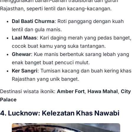
menggunakan bahan-bahan tradisional dari gurun
Rajasthan, seperti lentil dan kacang-kacangan.
Dal Baati Churma
: Roti panggang dengan kuah
lentil dan gula manis.
Laal Maas
: Kari daging merah yang pedas banget,
cocok buat kamu yang suka tantangan.
Ghewar
: Kue manis berbentuk sarang lebah yang
enak banget buat pencuci mulut.
Ker Sangri
: Tumisan kacang dan buah kering khas
Rajasthan yang unik banget.
Destinasi wisata ikonik:
Amber Fort
,
Hawa Mahal
,
City
Palace
4. Lucknow: Kelezatan Khas Nawabi