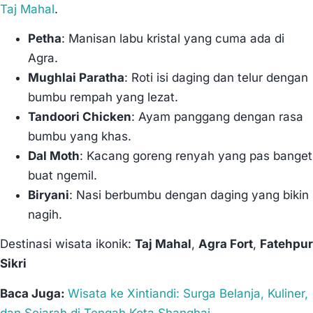
Taj Mahal
.
Petha
: Manisan labu kristal yang cuma ada di
Agra.
Mughlai Paratha
: Roti isi daging dan telur dengan
bumbu rempah yang lezat.
Tandoori Chicken
: Ayam panggang dengan rasa
bumbu yang khas.
Dal Moth
: Kacang goreng renyah yang pas banget
buat ngemil.
Biryani
: Nasi berbumbu dengan daging yang bikin
nagih.
Destinasi wisata ikonik:
Taj Mahal
,
Agra Fort
,
Fatehpur
Sikri
Baca Juga:
Wisata ke Xintiandi: Surga Belanja, Kuliner,
dan Sejarah di Tengah Kota Shanghai